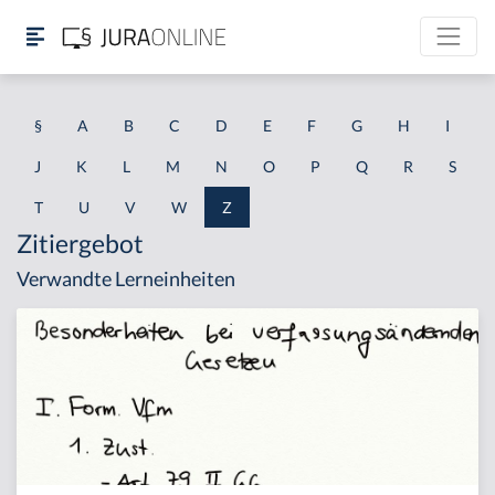
§
A
B
C
D
E
F
G
H
I
J
K
L
M
N
O
P
Q
R
S
T
U
V
W
Z
Zitiergebot
Verwandte Lerneinheiten