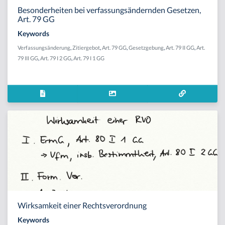
Besonderheiten bei verfassungsändernden Gesetzen,
Art. 79 GG
Keywords
Verfassungsänderung
,
Zitiergebot
,
Art. 79 GG
,
Gesetzgebung
,
Art. 79 II GG
,
Art.
79 III GG
,
Art. 79 I 2 GG
,
Art. 79 I 1 GG
Wirksamkeit einer Rechtsverordnung
Keywords