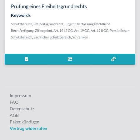
Prüfung eines Freiheitsgrundrechts
Keywords
Schutzbereich
,
Freiheitsgrundrecht
,
Eingriff
,
Verfassungsrechtliche
Rechtfertigung
,
Zitiergebot
,
Art. 19 I 2 GG
,
Art. 19 GG
,
Art. 19 II GG
,
Persönlicher
Schutzbereich
,
Sachlicher Schutzbereich
,
Schranken
Impressum
FAQ
Datenschutz
AGB
Paket kündigen
Vertrag widerrufen