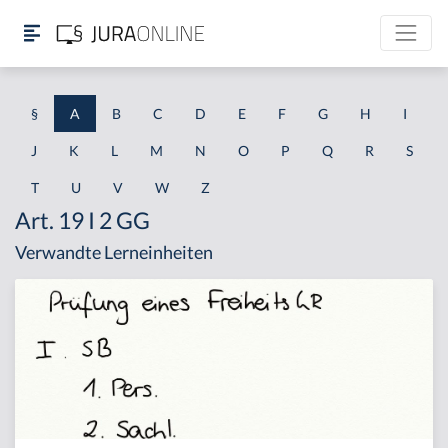
§
A
B
C
D
E
F
G
H
I
J
K
L
M
N
O
P
Q
R
S
T
U
V
W
Z
Art. 19 I 2 GG
Verwandte Lerneinheiten