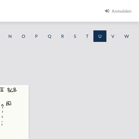
Anmelden
N
O
P
Q
R
S
T
U
V
W