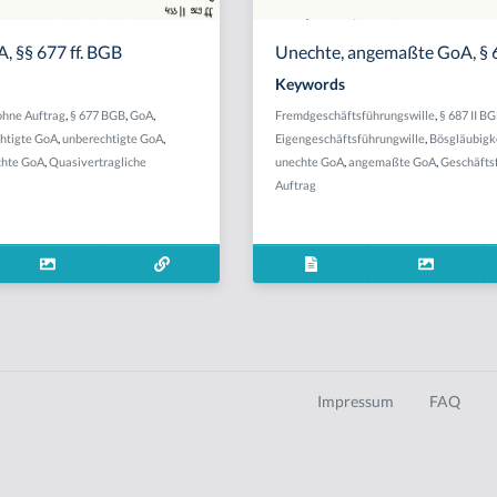
, §§ 677 ff. BGB
Unechte, angemaßte GoA, § 
Keywords
ohne Auftrag
,
§ 677 BGB
,
GoA
,
Fremdgeschäftsführungswille
,
§ 687 II B
htigte GoA
,
unberechtigte GoA
,
Eigengeschäftsführungwille
,
Bösgläubigk
chte GoA
,
Quasivertragliche
unechte GoA
,
angemaßte GoA
,
Geschäfts
Auftrag
Impressum
FAQ