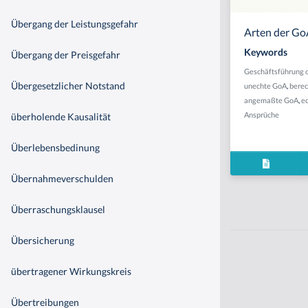
Übergang der Leistungsgefahr
Arten der GoA
Keywords
Übergang der Preisgefahr
Geschäftsführung 
Übergesetzlicher Notstand
unechte GoA
,
berec
angemaßte GoA
,
e
Ansprüche
überholende Kausalität
Überlebensbedinung
Übernahmeverschulden
Überraschungsklausel
Übersicherung
übertragener Wirkungskreis
Übertreibungen