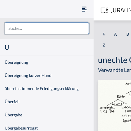
§
A
B
Z
U
unechte
Übereignung
Verwandte Ler
Übereignung kurzer Hand
übereinstimmende Erledigungserklärung
Überfall
Übergabe
Übergabesurrogat