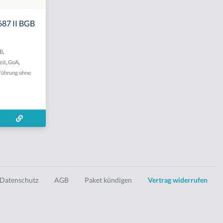
687 II BGB
GB
,
eit
,
GoA
,
führung ohne
Datenschutz
AGB
Paket kündigen
Vertrag widerrufen