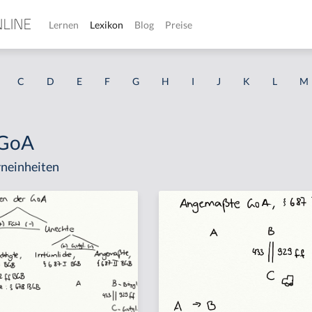
Lernen
Lexikon
Blog
Preise
C
D
E
F
G
H
I
J
K
L
M
 GoA
neinheiten