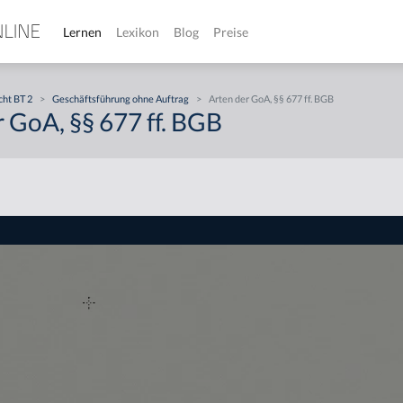
Lernen
Lexikon
Blog
Preise
cht BT 2
>
Geschäftsführung ohne Auftrag
>
Arten der GoA, §§ 677 ff. BGB
 GoA, §§ 677 ff. BGB