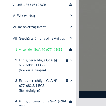
IV
Leihe, §§ 598 ff. BGB
V
Werkvertrag
VI
Reisevertragsrecht
VII
Geschäftsführung ohne Auftrag
1
Arten der GoA, §§ 677 ff. BGB
2
Echte, berechtigte GoA, §§
677, 683 S. 1 BGB
(Voraussetzungen)
3
Echte, berechtigte GoA, §§
677, 683 S. 1 BGB
(Rechtsfolgen)
4
Echte, unberechtigte GoA, § 684