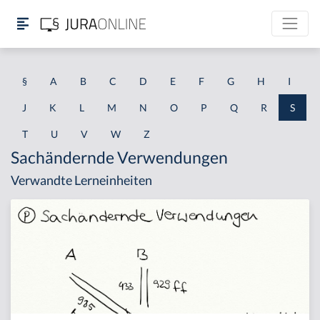
§
A
B
C
D
E
F
G
H
I
J
K
L
M
N
O
P
Q
R
S
T
U
V
W
Z
Sachändernde Verwendungen
Verwandte Lerneinheiten