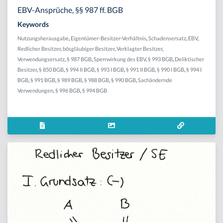
EBV-Ansprüche, §§ 987 ff. BGB
Keywords
Nutzungsherausgabe
,
Eigentümer-Besitzer-Verhältnis
,
Schadensersatz
,
EBV
,
Redlicher Besitzer
,
bösgläubiger Besitzer
,
Verklagter Besitzer
,
Verwendungsersatz
,
§ 987 BGB
,
Sperrwirkung des EBV
,
§ 993 BGB
,
Deliktischer
Besitzer
,
§ 850 BGB
,
§ 994 II BGB
,
§ 993 I BGB
,
§ 991 II BGB
,
§ 990 I BGB
,
§ 994 I
BGB
,
§ 991 BGB
,
§ 989 BGB
,
§ 988 BGB
,
§ 990 BGB
,
Sachändernde
Verwendungen
,
§ 996 BGB
,
§ 994 BGB