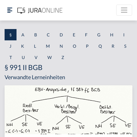
§
A
B
C
D
E
F
G
H
I
J
K
L
M
N
O
P
Q
R
S
T
U
V
W
Z
§ 991 II BGB
Verwandte Lerneinheiten