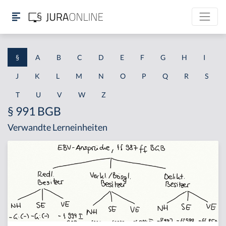
§
A
B
C
D
E
F
G
H
I
J
K
L
M
N
O
P
Q
R
S
T
U
V
W
Z
§ 991 BGB
Verwandte Lerneinheiten