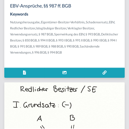
EBV-Ansprüche, §§ 987 ff. BGB
Keywords
Nutzungsherausgabe
,
Eigentümer-Besitzer-Verhältnis
,
Schadensersatz
,
EBV
,
Redlicher Besitzer
,
bösgläubiger Besitzer
,
Verklagter Besitzer
,
Verwendungsersatz
,
§ 987 BGB
,
Sperrwirkung des EBV
,
§ 993 BGB
,
Deliktischer
Besitzer
,
§ 850 BGB
,
§ 994 II BGB
,
§ 993 I BGB
,
§ 991 II BGB
,
§ 990 I BGB
,
§ 994 I
BGB
,
§ 991 BGB
,
§ 989 BGB
,
§ 988 BGB
,
§ 990 BGB
,
Sachändernde
Verwendungen
,
§ 996 BGB
,
§ 994 BGB