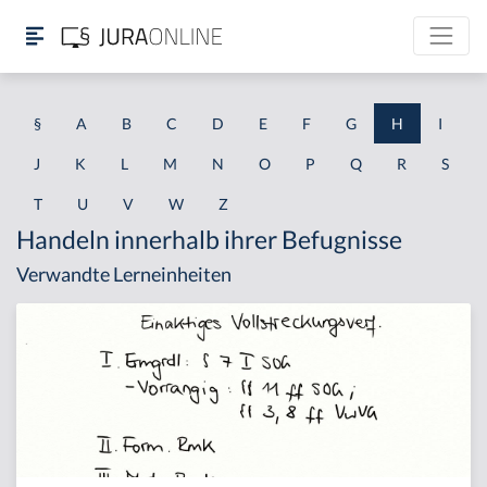
§
A
B
C
D
E
F
G
H
I
J
K
L
M
N
O
P
Q
R
S
T
U
V
W
Z
Handeln innerhalb ihrer Befugnisse
Verwandte Lerneinheiten