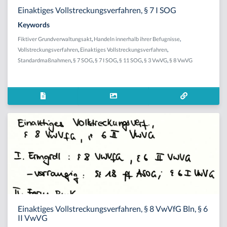
Einaktiges Vollstreckungsverfahren, § 7 I SOG
Keywords
Fiktiver Grundverwaltungsakt
,
Handeln innerhalb ihrer Befugnisse
,
Vollstreckungsverfahren
,
Einaktiges Vollstreckungsverfahren
,
Standardmaßnahmen
,
§ 7 SOG
,
§ 7 I SOG
,
§ 11 SOG
,
§ 3 VwVG
,
§ 8 VwVG
Einaktiges Vollstreckungsverfahren, § 8 VwVfG Bln, § 6
II VwVG