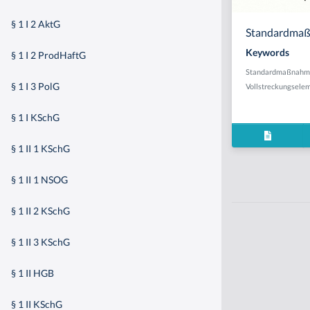
§ 1 I 2 AktG
Standardmaßn
Keywords
§ 1 I 2 ProdHaftG
Standardmaßnahm
§ 1 I 3 PolG
Vollstreckungsele
§ 1 I KSchG
§ 1 II 1 KSchG
§ 1 II 1 NSOG
§ 1 II 2 KSchG
§ 1 II 3 KSchG
§ 1 II HGB
§ 1 II KSchG