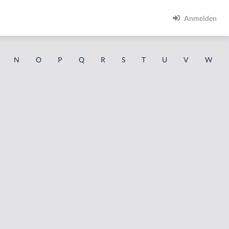
Anmelden
N
O
P
Q
R
S
T
U
V
W