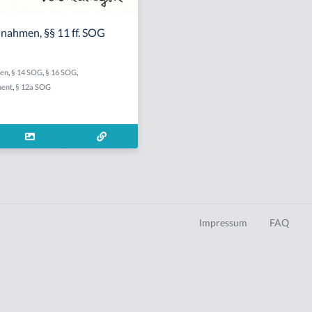
ahmen, §§ 11 ff. SOG
en
,
§ 14 SOG
,
§ 16 SOG
,
ment
,
§ 12a SOG
Impressum
FAQ