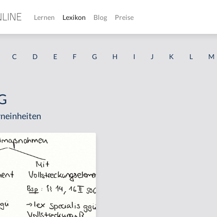
Lernen
Lexikon
Blog
Preise
C
D
E
F
G
H
I
J
K
L
M
OG
neinheiten