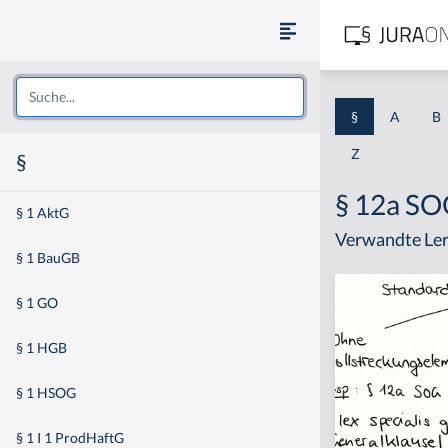
§
A
B
Z
§
§ 12a S
§ 1 AktG
Verwandte Ler
§ 1 BauGB
§ 1 GO
§ 1 HGB
§ 1 HSOG
§ 1 I 1 ProdHaftG