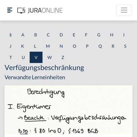
§
A
B
C
D
E
F
G
H
I
J
K
L
M
N
O
P
Q
R
S
T
U
V
W
Z
Verfügungsbeschränkung
Verwandte Lerneinheiten