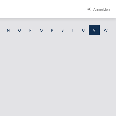
Anmelden
N
O
P
Q
R
S
T
U
V
W