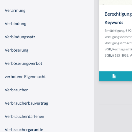
Verarmung
Berechtigung
Keywords
Verbindung
Ermächtigung
,
§ 9
Verbindungssatz
Verfügungsberecht
Verfügungsermäch
BGB
,
Rechtsgeschä
Verböserung
BGB
,
§ 185 I BGB
,
V
Verböserungsverbot
verbotene Eigenmacht
Verbraucher
Verbraucherbauvertrag
Verbraucherdarlehen
Verbrauchergarantie