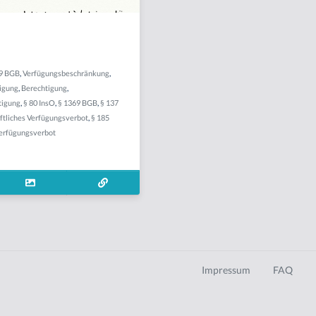
29 BGB
,
Verfügungsbeschränkung
,
igung
,
Berechtigung
,
tigung
,
§ 80 InsO
,
§ 1369 BGB
,
§ 137
ftliches Verfügungsverbot
,
§ 185
erfügungsverbot
Impressum
FAQ