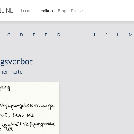
Lernen
Lexikon
Blog
Preise
C
D
E
F
G
H
I
J
K
L
M
gsverbot
neinheiten