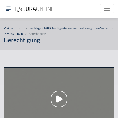
Zivilrecht
>
...
>
Rechtsgeschäftlicher Eigentumserwerb an beweglichen Sachen
>
§ 929 S. 1 BGB
>
Berechtigung
Berechtigung