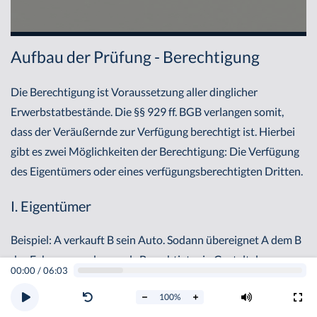
Aufbau der Prüfung - Berechtigung
Die Berechtigung ist Voraussetzung aller dinglicher
Erwerbstatbestände. Die §§ 929 ff. BGB verlangen somit,
dass der Veräußernde zur Verfügung berechtigt ist. Hierbei
gibt es zwei Möglichkeiten der Berechtigung: Die Verfügung
des Eigentümers oder eines verfügungsberechtigten Dritten.
I. Eigentümer
Beispiel: A verkauft B sein Auto. Sodann übereignet A dem B
das Fahrzeug und zwar als Berechtigter in Gestalt des
00:00
/
06:03
Eigentümers. Es gilt jedoch zu beachten, dass auch der
100
%
Eigentümer Verfügungsbeschränkungen unterliegen kann,