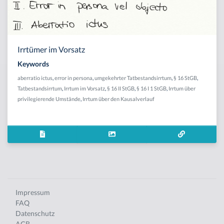
Irrtümer im Vorsatz
Keywords
aberratio ictus
,
error in persona
,
umgekehrter Tatbestandsirrtum
,
§ 16 StGB
,
Tatbestandsirrtum
,
Irrtum im Vorsatz
,
§ 16 II StGB
,
§ 16 I 1 StGB
,
Irrtum über
privilegierende Umstände
,
Irrtum über den Kausalverlauf
Impressum
FAQ
Datenschutz
AGB