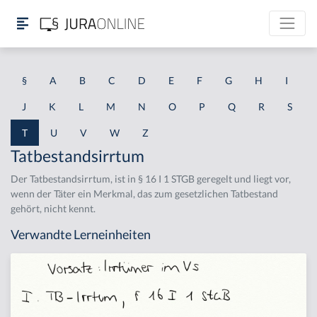
§
A
B
C
D
E
F
G
H
I
J
K
L
M
N
O
P
Q
R
S
T
U
V
W
Z
Tatbestandsirrtum
Der Tatbestandsirrtum, ist in § 16 I 1 STGB geregelt und liegt vor,
wenn der Täter ein Merkmal, das zum gesetzlichen Tatbestand
gehört, nicht kennt.
Verwandte Lerneinheiten