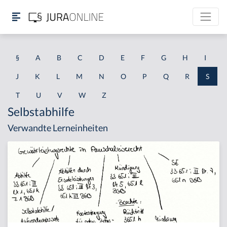
§
A
B
C
D
E
F
G
H
I
J
K
L
M
N
O
P
Q
R
S
T
U
V
W
Z
Selbstabhilfe
Verwandte Lerneinheiten