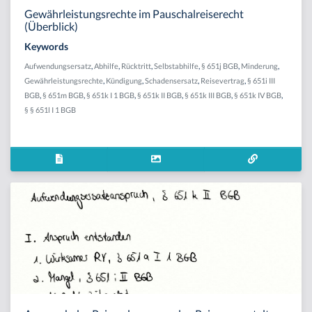
Gewährleistungsrechte im Pauschalreiserecht
(Überblick)
Keywords
Aufwendungsersatz
,
Abhilfe
,
Rücktritt
,
Selbstabhilfe
,
§ 651j BGB
,
Minderung
,
Gewährleistungsrechte
,
Kündigung
,
Schadensersatz
,
Reisevertrag
,
§ 651i III
BGB
,
§ 651m BGB
,
§ 651k I 1 BGB
,
§ 651k II BGB
,
§ 651k III BGB
,
§ 651k IV BGB
,
§ § 651l I 1 BGB