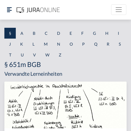
§
A
B
C
D
E
F
G
H
I
J
K
L
M
N
O
P
Q
R
S
T
U
V
W
Z
§ 651m BGB
Verwandte Lerneinheiten