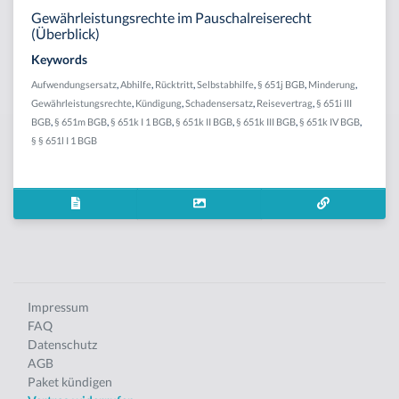
Gewährleistungsrechte im Pauschalreiserecht
(Überblick)
Keywords
Aufwendungsersatz
,
Abhilfe
,
Rücktritt
,
Selbstabhilfe
,
§ 651j BGB
,
Minderung
,
Gewährleistungsrechte
,
Kündigung
,
Schadensersatz
,
Reisevertrag
,
§ 651i III
BGB
,
§ 651m BGB
,
§ 651k I 1 BGB
,
§ 651k II BGB
,
§ 651k III BGB
,
§ 651k IV BGB
,
§ § 651l I 1 BGB
Impressum
FAQ
Datenschutz
AGB
Paket kündigen