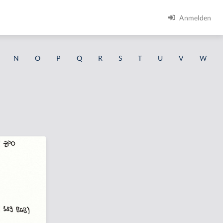
Anmelden
N
O
P
Q
R
S
T
U
V
W