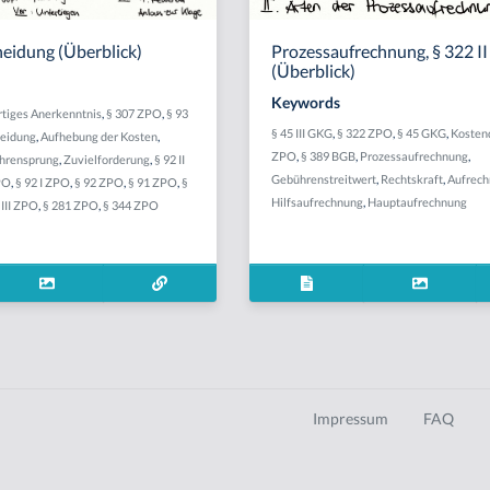
eidung (Überblick)
Prozessaufrechnung, § 322 I
(Überblick)
Keywords
rtiges Anerkenntnis
,
§ 307 ZPO
,
§ 93
§ 45 III GKG
,
§ 322 ZPO
,
§ 45 GKG
,
Kosten
eidung
,
Aufhebung der Kosten
,
ZPO
,
§ 389 BGB
,
Prozessaufrechnung
,
hrensprung
,
Zuvielforderung
,
§ 92 II
Gebührenstreitwert
,
Rechtskraft
,
Aufrec
ZPO
,
§ 92 I ZPO
,
§ 92 ZPO
,
§ 91 ZPO
,
§
Hilfsaufrechnung
,
Hauptaufrechnung
 III ZPO
,
§ 281 ZPO
,
§ 344 ZPO
Impressum
FAQ