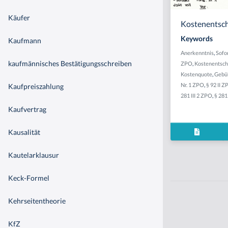
Käufer
Kostenentsch
Keywords
Kaufmann
Anerkenntnis
,
Sofo
kaufmännisches Bestätigungsschreiben
ZPO
,
Kostenentsch
Kostenquote
,
Gebü
Nr. 1 ZPO
,
§ 92 II 
Kaufpreiszahlung
281 III 2 ZPO
,
§ 281
Kaufvertrag
Kausalität
Kautelarklausur
Keck-Formel
Kehrseitentheorie
KfZ