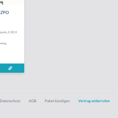
I ZPO
quote
,
§ 322 II
hnung
,
Datenschutz
AGB
Paket kündigen
Vertrag widerrufen