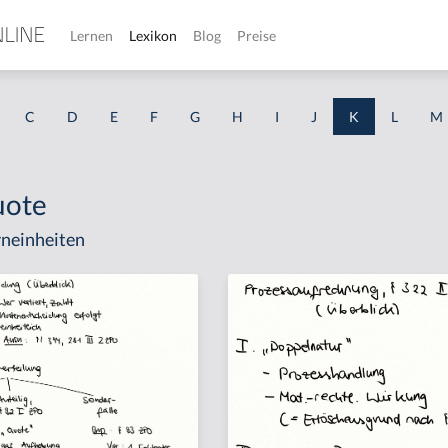
Lernen
Lexikon
Blog
Preise
C
D
E
F
G
H
I
J
K
L
M
uote
neinheiten