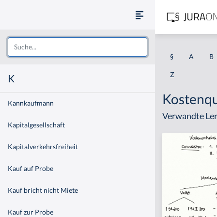
§
A
B
Z
K
Kostenq
Kannkaufmann
Verwandte Ler
Kapitalgesellschaft
Kapitalverkehrsfreiheit
Kauf auf Probe
Kauf bricht nicht Miete
Kauf zur Probe