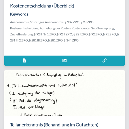
Kostenentscheidung (Überblick)
Keywords
Anerkenntnis
,
Sofortiges Anerkenntnis
,
§ 307 ZPO
,
§ 93 ZPO
,
Kostenentscheidung
,
Aufhebung der Kosten
,
Kostenquote
,
Gebührensprung
,
Zuvielforderung
,
§ 92 II Nr. 1 ZPO
,
§ 92 II ZPO
,
§ 92 I ZPO
,
§ 92 ZPO
,
§ 91 ZPO
,
§
281 III 2 ZPO
,
§ 281 III ZPO
,
§ 281 ZPO
,
§ 344 ZPO
Teilanerkenntnis (Behandlung im Gutachten)