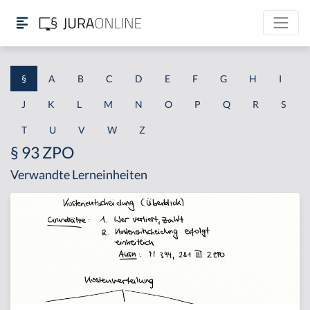
§
A
B
C
D
E
F
G
H
I
J
K
L
M
N
O
P
Q
R
S
T
U
V
W
Z
§ 93 ZPO
Verwandte Lerneinheiten