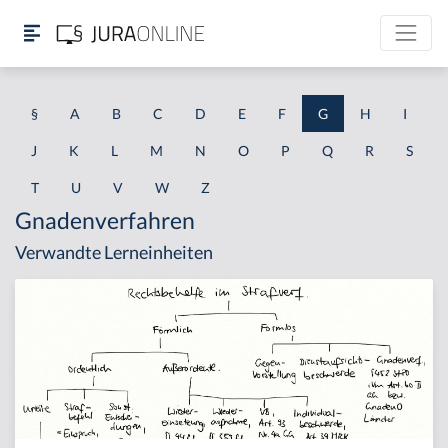
§
A
B
C
D
E
F
G
H
I
J
K
L
M
N
O
P
Q
R
S
T
U
V
W
Z
Gnadenverfahren
Verwandte Lerneinheiten