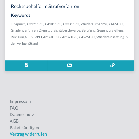
Rechtsbehelfe im Strafverfahren
Keywords
Einspruch
,
§ 312 StPO
,
§ 410 StPO
,
§ 333 StPO
,
Wiederaufnahme
,
§ 44 StPO
,
Gnadenverfahren
,
Dienstaufsichtsbeschwerde
,
Berufung
,
Gegenvorstellung
,
Revision
,
§ 359 StPO
,
Art. 60 II GG
,
Art. 60 GG
,
§ 452 StPO
,
Wiedereinsetzung in
den vorigen Stand
Impressum
FAQ
Datenschutz
AGB
Paket kündigen
Vertrag widerrufen