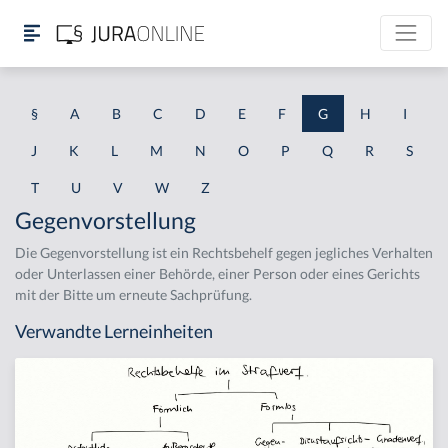
§
A
B
C
D
E
F
G
H
I
J
K
L
M
N
O
P
Q
R
S
T
U
V
W
Z
Gegenvorstellung
Die Gegenvorstellung ist ein Rechtsbehelf gegen jegliches Verhalten
oder Unterlassen einer Behörde, einer Person oder eines Gerichts
mit der Bitte um erneute Sachprüfung.
Verwandte Lerneinheiten