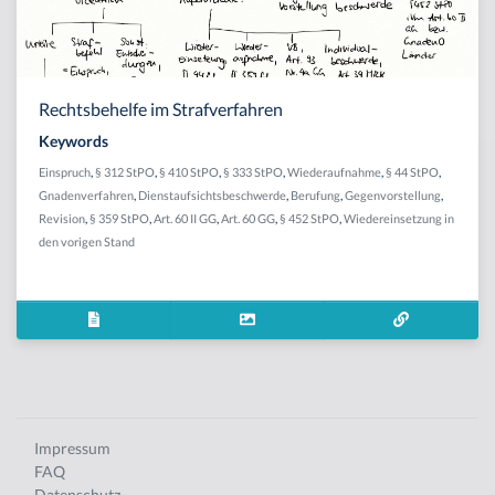
Rechtsbehelfe im Strafverfahren
Keywords
Einspruch
,
§ 312 StPO
,
§ 410 StPO
,
§ 333 StPO
,
Wiederaufnahme
,
§ 44 StPO
,
Gnadenverfahren
,
Dienstaufsichtsbeschwerde
,
Berufung
,
Gegenvorstellung
,
Revision
,
§ 359 StPO
,
Art. 60 II GG
,
Art. 60 GG
,
§ 452 StPO
,
Wiedereinsetzung in
den vorigen Stand
Impressum
FAQ
Datenschutz