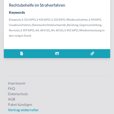
Rechtsbehelfe im Strafverfahren
Keywords
Einspruch
,
§ 312 StPO
,
§ 410 StPO
,
§ 333 StPO
,
Wiederaufnahme
,
§ 44 StPO
,
Gnadenverfahren
,
Dienstaufsichtsbeschwerde
,
Berufung
,
Gegenvorstellung
,
Revision
,
§ 359 StPO
,
Art. 60 II GG
,
Art. 60 GG
,
§ 452 StPO
,
Wiedereinsetzung in
den vorigen Stand
Impressum
FAQ
Datenschutz
AGB
Paket kündigen
Vertrag widerrufen