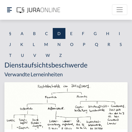
§
A
B
C
D
E
F
G
H
I
J
K
L
M
N
O
P
Q
R
S
T
U
V
W
Z
Dienstaufsichtsbeschwerde
Verwandte Lerneinheiten