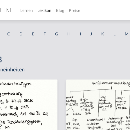
Lernen
Lexikon
Blog
Preise
C
D
E
F
G
H
I
J
K
L
M
B
neinheiten