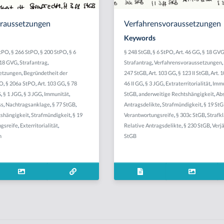
oraussetzungen
Verfahrensvoraussetzungen
Keywords
StPO
,
§ 266 StPO
,
§ 200 StPO
,
§ 6
§ 248 StGB
,
§ 6 StPO
,
Art. 46 GG
,
§ 18 GV
 18 GVG
,
Strafantrag
,
Strafantrag
,
Verfahrensvoraussetzungen
etzungen
,
Begründetheit der
247 StGB
,
Art. 103 GG
,
§ 123 II StGB
,
Art. 1
PO
,
§ 206a StPO
,
Art. 103 GG
,
§ 78
46 II GG
,
§ 3 JGG
,
Extraterritorialität
,
Immu
G
,
§ 1 JGG
,
§ 3 JGG
,
Immunität
,
StGB
,
anderweitige Rechtshängigkeit
,
Ab
ss
,
Nachtragsanklage
,
§ 77 StGB
,
Antragsdelikte
,
Strafmündigkeit
,
§ 19 St
tshängigkeit
,
Strafmündigkeit
,
§ 19
Verantwortungsreife
,
§ 303c StGB
,
Strafk
gsreife
,
Exterritorialität
,
Relative Antragsdelikte
,
§ 230 StGB
,
Verj
h
StGB