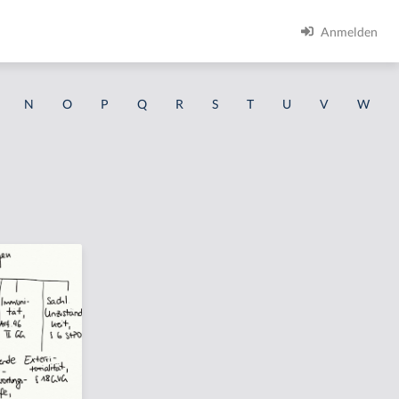
Anmelden
N
O
P
Q
R
S
T
U
V
W