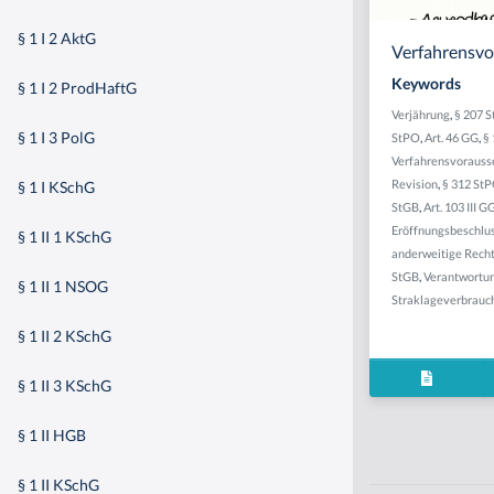
§ 1 I 2 AktG
Verfahrensv
Keywords
§ 1 I 2 ProdHaftG
Verjährung
,
§ 207 
§ 1 I 3 PolG
StPO
,
Art. 46 GG
,
§
Verfahrensvorauss
Revision
,
§ 312 St
§ 1 I KSchG
StGB
,
Art. 103 III G
Eröffnungsbeschlu
§ 1 II 1 KSchG
anderweitige Rech
StGB
,
Verantwortun
§ 1 II 1 NSOG
Straklageverbrauc
§ 1 II 2 KSchG
§ 1 II 3 KSchG
§ 1 II HGB
§ 1 II KSchG