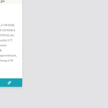
G
,
§ 194 StGB
,
,
§ 123 StGB
,
§
03 III GG
,
Art.
nität
,
§ 77
solute
GB
,
lageverbrauch
,
ährung
,
§ 78