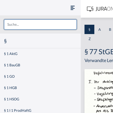
§
A
B
Z
§
§ 77 StG
§ 1 AktG
Verwandte Ler
§ 1 BauGB
§ 1 GO
§ 1 HGB
§ 1 HSOG
§ 1 I 1 ProdHaftG