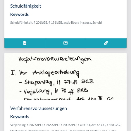
Schuldfähigkeit
Keywords
Schuldfähigkeit
,
§ 20 StGB
,
§ 19 StGB
,
actio libera in causa
,
Schuld
Verfahrensvoraussetzungen
Keywords
Verjährung
,
§ 207 StPO
,
§ 266 StPO
,
§ 200 StPO
,
§ 6 StPO
,
Art. 46 GG
,
§ 18 GVG
,
Strafantrag
,
Verfahrensvoraussetzungen
,
Begründetheit der Revision
,
§ 312