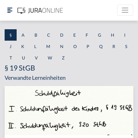
§
A
B
C
D
E
F
G
H
I
J
K
L
M
N
O
P
Q
R
S
T
U
V
W
Z
§ 19 StGB
Verwandte Lerneinheiten