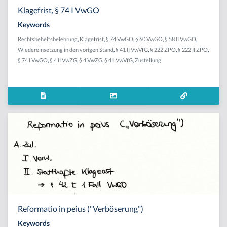
Klagefrist, § 74 I VwGO
Keywords
Rechtsbehelfsbelehrung
,
Klagefrist
,
§ 74 VwGO
,
§ 60 VwGO
,
§ 58 II VwGO
,
Wiedereinsetzung in den vorigen Stand
,
§ 41 II VwVfG
,
§ 222 ZPO
,
§ 222 II ZPO
,
§ 74 I VwGO
,
§ 4 II VwZG
,
§ 4 VwZG
,
§ 41 VwVfG
,
Zustellung
Reformatio in peius ("Verböserung")
Keywords