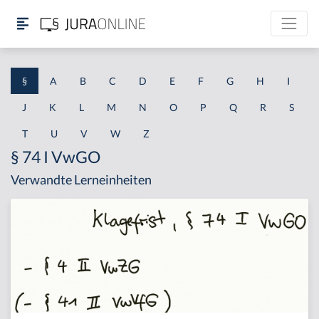
§
A
B
C
D
E
F
G
H
I
J
K
L
M
N
O
P
Q
R
S
T
U
V
W
Z
§ 74 I VwGO
Verwandte Lerneinheiten