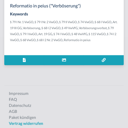
Reformatio in peius ("Verböserung")
Keywords
§ 79 I Nr. 1 VwGO
,
§ 79 I Nr. 2 VwGO
,
§ 79 II VwGO
,
§ 74 VwGO
,
§ 68 I VwGO
,
Art.
19 III GG
,
Verböserung
,
§ 68 I 2 VwGO
,
§ 49 VwVfG
,
Verböserungsverbot
,
§ 79
VwGO
,
§ 79 I VwGO
,
Art. 19 GG
,
§ 74 I VwGO
,
§ 48 VwVfG
,
§ 115 VwGO
,
§ 74 I 2
VwGO
,
§ 68 VwGO
,
§ 68 I 2 Nr. 2 VwGO
,
Reformatio in peius
Impressum
FAQ
Datenschutz
AGB
Paket kündigen
Vertrag widerrufen