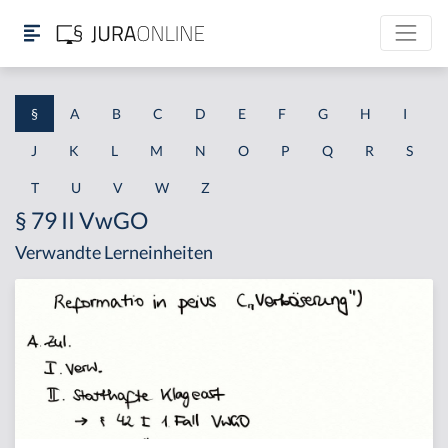
§
A
B
C
D
E
F
G
H
I
J
K
L
M
N
O
P
Q
R
S
T
U
V
W
Z
§ 79 II VwGO
Verwandte Lerneinheiten