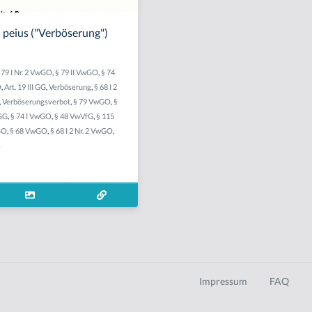
 peius ("Verböserung")
 79 I Nr. 2 VwGO
,
§ 79 II VwGO
,
§ 74
O
,
Art. 19 III GG
,
Verböserung
,
§ 68 I 2
,
Verböserungsverbot
,
§ 79 VwGO
,
§
 GG
,
§ 74 I VwGO
,
§ 48 VwVfG
,
§ 115
GO
,
§ 68 VwGO
,
§ 68 I 2 Nr. 2 VwGO
,
s
Impressum
FAQ