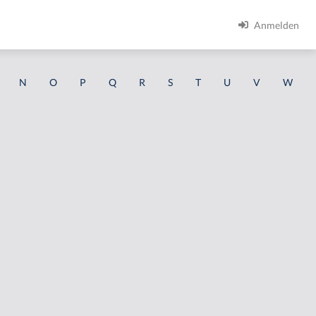
Anmelden
N
O
P
Q
R
S
T
U
V
W