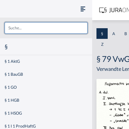
§
A
B
Z
§
§ 79 Vw
§ 1 AktG
Verwandte Ler
§ 1 BauGB
§ 1 GO
§ 1 HGB
§ 1 HSOG
§ 1 I 1 ProdHaftG