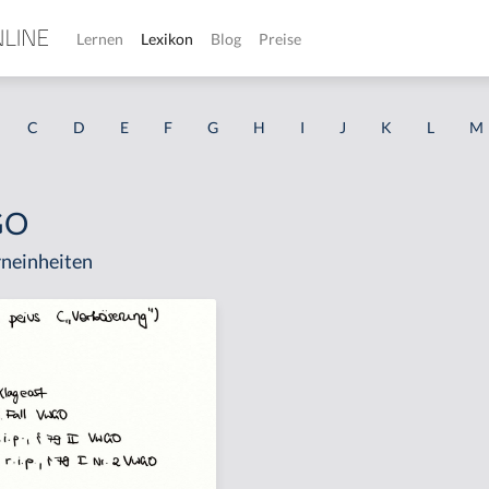
Lernen
Lexikon
Blog
Preise
C
D
E
F
G
H
I
J
K
L
M
GO
neinheiten