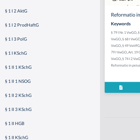
§ 1 I 2 AktG
Reformatio in
Keywords
§ 1 I 2 ProdHaftG
§ 79 I Nr. 1 VwGO
,
§
§ 1 I 3 PolG
VwGO
,
§ 68 I VwG
VwGO
,
§ 49 VwVfG
79 I VwGO
,
Art. 19
§ 1 I KSchG
VwGO
,
§ 74 I 2 Vw
Reformatio in peiu
§ 1 II 1 KSchG
§ 1 II 1 NSOG
§ 1 II 2 KSchG
§ 1 II 3 KSchG
§ 1 II HGB
§ 1 II KSchG