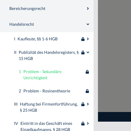
Bereicherungsrecht
Handelsrecht
I
Kaufleute, §§ 1-6 HGB
II
Publizität des Handelsregisters, §
15 HGB
1
Problem - Sekundäre
Unrichtigkeit
2
Problem - Rosinentheorie
III
Haftung bei Firmenfortführung,
§ 25 HGB
IV
Eintritt in das Geschäft eines
Einzelkaufmanns, § 28 HGB