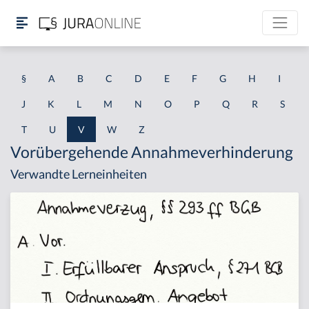
§
A
B
C
D
E
F
G
H
I
J
K
L
M
N
O
P
Q
R
S
T
U
V
W
Z
Vorübergehende Annahmeverhinderung
Verwandte Lerneinheiten