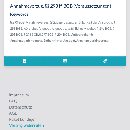
Annahmeverzug, §§ 293 ff. BGB (Voraussetzungen)
Keywords
§ 293 BGB
,
Annahmeverzug
,
Gläubigerverzug
,
Erfüllbarkeit des Anspruchs
,
§
299 BGB
,
wörtliches Angebot
,
Angebot
,
tatsächliches Angebot
,
§ 296 BGB
,
§
295 BGB
,
§ 298 BGB
,
§ 297 BGB
,
§ 294 BGB
,
Vorübergehende
Annahmeverhinderung
,
Entbehrliches Angebot
,
Annahmeverhinderung
Impressum
FAQ
Datenschutz
AGB
Paket kündigen
Vertrag widerrufen