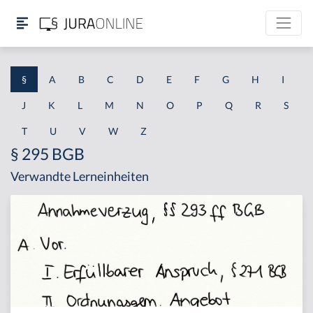
§
A
B
C
D
E
F
G
H
I
J
K
L
M
N
O
P
Q
R
S
T
U
V
W
Z
§ 295 BGB
Verwandte Lerneinheiten