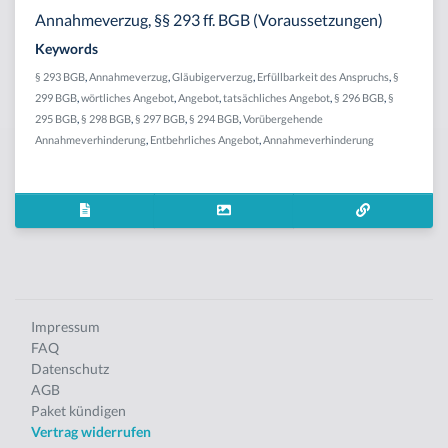
Annahmeverzug, §§ 293 ff. BGB (Voraussetzungen)
Keywords
§ 293 BGB
,
Annahmeverzug
,
Gläubigerverzug
,
Erfüllbarkeit des Anspruchs
,
§
299 BGB
,
wörtliches Angebot
,
Angebot
,
tatsächliches Angebot
,
§ 296 BGB
,
§
295 BGB
,
§ 298 BGB
,
§ 297 BGB
,
§ 294 BGB
,
Vorübergehende
Annahmeverhinderung
,
Entbehrliches Angebot
,
Annahmeverhinderung
Impressum
FAQ
Datenschutz
AGB
Paket kündigen
Vertrag widerrufen