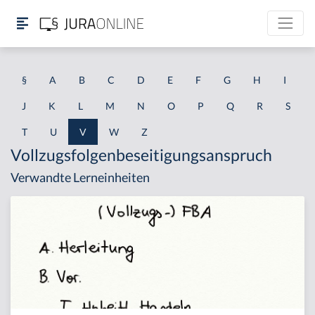
§
A
B
C
D
E
F
G
H
I
J
K
L
M
N
O
P
Q
R
S
T
U
V
W
Z
Vollzugsfolgenbeseitigungsanspruch
Verwandte Lerneinheiten