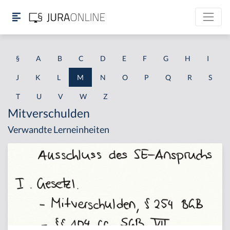
§
A
B
C
D
E
F
G
H
I
J
K
L
M
N
O
P
Q
R
S
T
U
V
W
Z
Mitverschulden
Verwandte Lerneinheiten