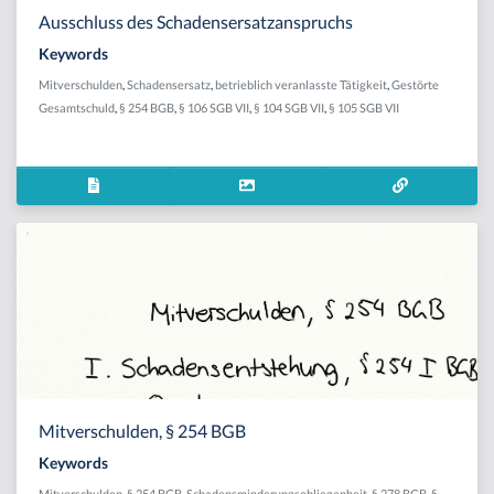
Ausschluss des Schadensersatzanspruchs
Keywords
Mitverschulden
,
Schadensersatz
,
betrieblich veranlasste Tätigkeit
,
Gestörte
Gesamtschuld
,
§ 254 BGB
,
§ 106 SGB VII
,
§ 104 SGB VII
,
§ 105 SGB VII
Mitverschulden, § 254 BGB
Keywords
Mitverschulden
,
§ 254 BGB
,
Schadensminderungsobliegenheit
,
§ 278 BGB
,
§