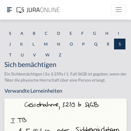
§
A
B
C
D
E
F
G
H
I
J
K
L
M
N
O
P
Q
R
S
T
U
V
W
Z
Sich bemächtigen
Ein Sichbemächtigen i.S.v. § 239a I 1. Fall StGB ist gegeben, wenn der
Täter die physische Herrschaft über eine Person erlangt.
Verwandte Lerneinheiten