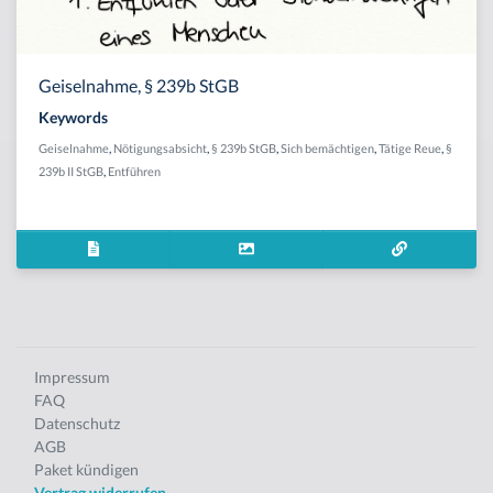
Geiselnahme, § 239b StGB
Keywords
Geiselnahme
,
Nötigungsabsicht
,
§ 239b StGB
,
Sich bemächtigen
,
Tätige Reue
,
§
239b II StGB
,
Entführen
Impressum
FAQ
Datenschutz
AGB
Paket kündigen
Vertrag widerrufen