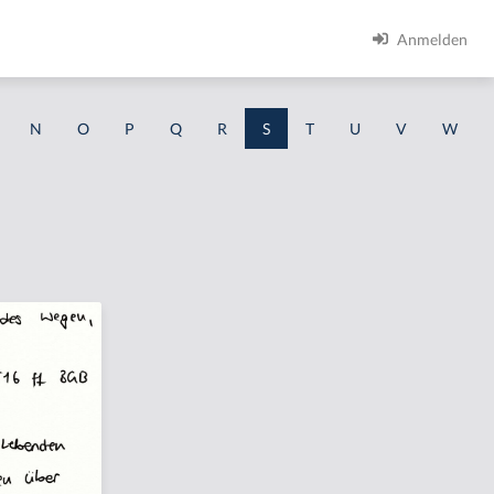
Anmelden
N
O
P
Q
R
S
T
U
V
W