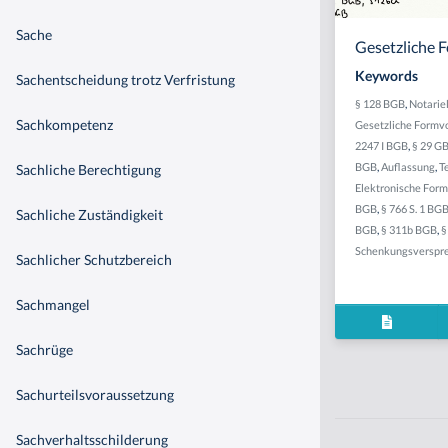
Sache
Gesetzliche 
Keywords
Sachentscheidung trotz Verfristung
§ 128 BGB
,
Notarie
Sachkompetenz
Gesetzliche Formvo
2247 I BGB
,
§ 29 G
BGB
,
Auflassung
,
T
Sachliche Berechtigung
Elektronische Form
BGB
,
§ 766 S. 1 BG
Sachliche Zuständigkeit
BGB
,
§ 311b BGB
,
§
Schenkungsverspr
Sachlicher Schutzbereich
Sachmangel
Sachrüge
Sachurteilsvoraussetzung
Sachverhaltsschilderung