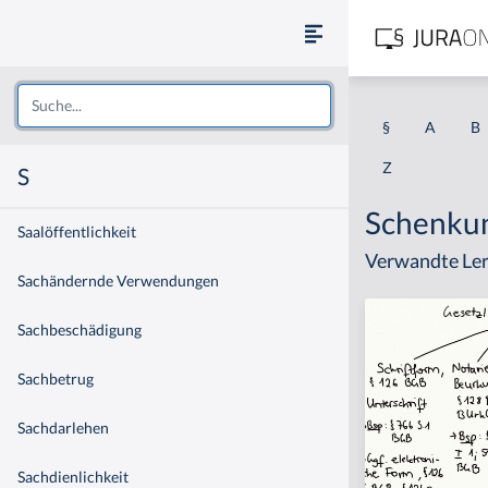
§
A
B
Z
S
Schenku
Saalöffentlichkeit
Verwandte Ler
Sachändernde Verwendungen
Sachbeschädigung
Sachbetrug
Sachdarlehen
Sachdienlichkeit