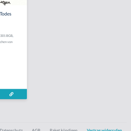
 Todes
2301 BGB
,
chen von
Datenschutz
AGB
Paket kündigen
Vertrag widerrufen