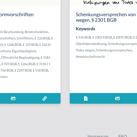
Formvorschriften
Schenkungsversprechen von
wegen, § 2301 BGB
Keywords
lle Beurkundung
,
Beweisfunktion
,
§ 516 BGB
,
§ 2303 II BGB
,
§ 2303 I BGB
,
§ 
rschriften
,
Schriftform
,
§ 126 BGB
,
§
Überlebensbedinung
,
Schenkungsverspre
BO
,
§ 126b BGB
,
§ 129 BGB
,
§ 126 III
Todes wegen
,
Schenkungsversprechen
,
extform
,
Eigenhändigkeit
,
Anwartschaftsrecht
,
Öffentliche Beglaubigung
,
§ 518 I
B
,
§ 925 BGB
,
§ 126a BGB
,
§ 311b I 1
 766 BGB
,
§ 2247 BGB
,
§ 518 BGB
,
echen
Impressum
FAQ