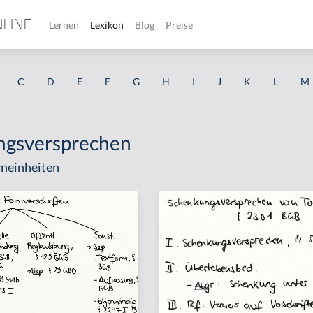
Lernen
Lexikon
Blog
Preise
C
D
E
F
G
H
I
J
K
L
M
ngsversprechen
neinheiten