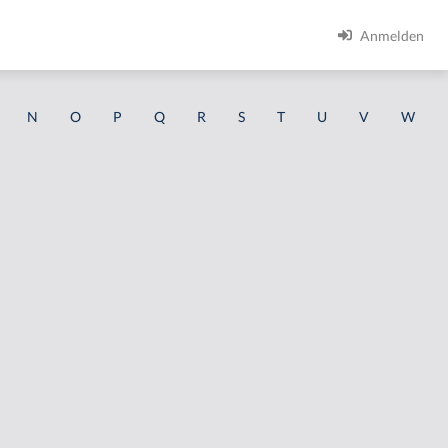
Anmelden
N
O
P
Q
R
S
T
U
V
W