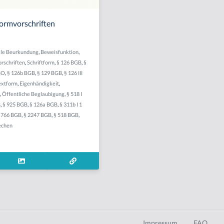
Formvorschriften
lle Beurkundung
,
Beweisfunktion
,
rschriften
,
Schriftform
,
§ 126 BGB
,
§
BO
,
§ 126b BGB
,
§ 129 BGB
,
§ 126 III
extform
,
Eigenhändigkeit
,
,
Öffentliche Beglaubigung
,
§ 518 I
B
,
§ 925 BGB
,
§ 126a BGB
,
§ 311b I 1
 766 BGB
,
§ 2247 BGB
,
§ 518 BGB
,
echen
Impressum
FAQ