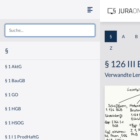
§
A
B
Z
§
§ 126 III
§ 1 AktG
Verwandte Ler
§ 1 BauGB
§ 1 GO
§ 1 HGB
§ 1 HSOG
§ 1 I 1 ProdHaftG