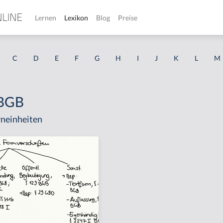
Lernen
Lexikon
Blog
Preise
C
D
E
F
G
H
I
J
K
L
M
 BGB
neinheiten