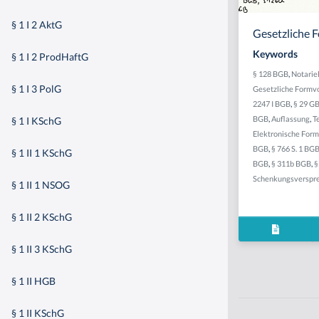
§ 1 I 2 AktG
Gesetzliche 
Keywords
§ 1 I 2 ProdHaftG
§ 128 BGB
,
Notarie
§ 1 I 3 PolG
Gesetzliche Formvo
2247 I BGB
,
§ 29 G
BGB
,
Auflassung
,
T
§ 1 I KSchG
Elektronische Form
BGB
,
§ 766 S. 1 BG
§ 1 II 1 KSchG
BGB
,
§ 311b BGB
,
§
Schenkungsverspr
§ 1 II 1 NSOG
§ 1 II 2 KSchG
§ 1 II 3 KSchG
§ 1 II HGB
§ 1 II KSchG