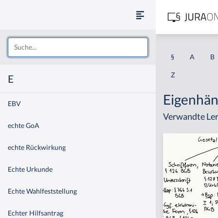
§
A
B
Z
E
Eigenhän
EBV
Verwandte Ler
echte GoA
echte Rückwirkung
Echte Urkunde
Echte Wahlfeststellung
Echter Hilfsantrag