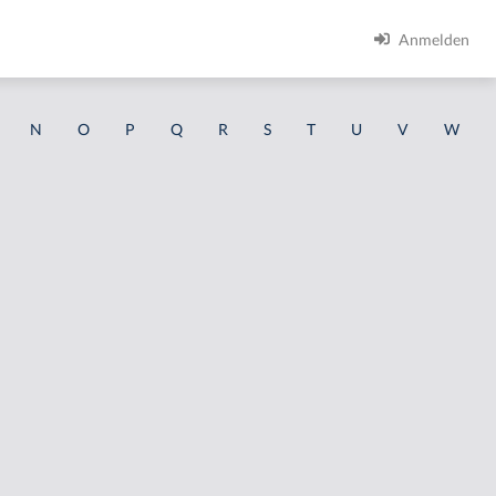
Anmelden
N
O
P
Q
R
S
T
U
V
W