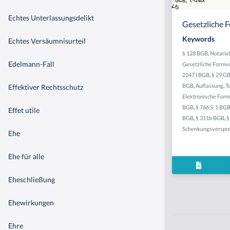
Echtes Unterlassungsdelikt
Gesetzliche 
Keywords
Echtes Versäumnisurteil
§ 128 BGB
,
Notarie
Edelmann-Fall
Gesetzliche Formvo
2247 I BGB
,
§ 29 G
BGB
,
Auflassung
,
T
Effektiver Rechtsschutz
Elektronische Form
BGB
,
§ 766 S. 1 BG
Effet utile
BGB
,
§ 311b BGB
,
§
Schenkungsverspr
Ehe
Ehe für alle
Eheschließung
Ehewirkungen
Ehre