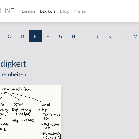
Lernen
Lexikon
Blog
Preise
C
D
E
F
G
H
I
J
K
L
M
digkeit
neinheiten