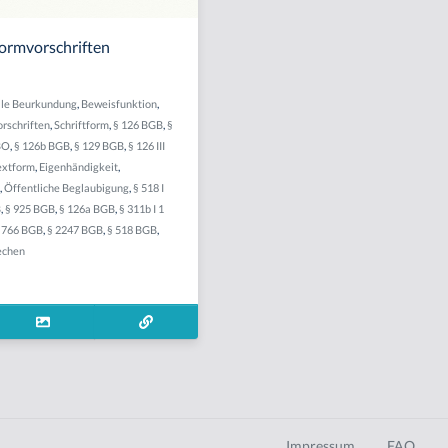
Formvorschriften
lle Beurkundung
,
Beweisfunktion
,
rschriften
,
Schriftform
,
§ 126 BGB
,
§
BO
,
§ 126b BGB
,
§ 129 BGB
,
§ 126 III
extform
,
Eigenhändigkeit
,
,
Öffentliche Beglaubigung
,
§ 518 I
B
,
§ 925 BGB
,
§ 126a BGB
,
§ 311b I 1
 766 BGB
,
§ 2247 BGB
,
§ 518 BGB
,
echen
Impressum
FAQ