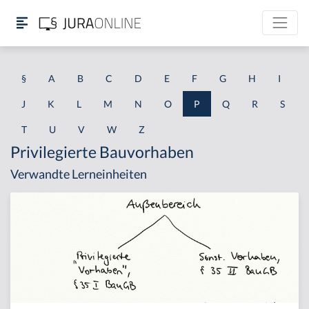
§
A
B
C
D
E
F
G
H
I
J
K
L
M
N
O
P
Q
R
S
T
U
V
W
Z
Privilegierte Bauvorhaben
Verwandte Lerneinheiten