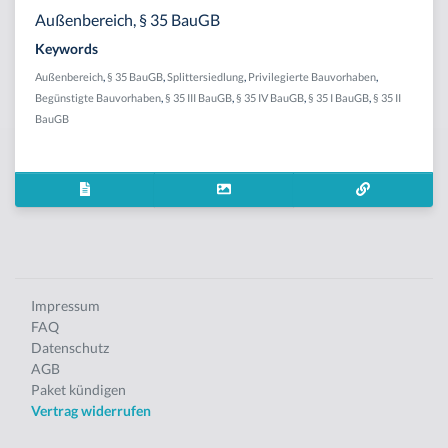
Außenbereich, § 35 BauGB
Keywords
Außenbereich
,
§ 35 BauGB
,
Splittersiedlung
,
Privilegierte Bauvorhaben
,
Begünstigte Bauvorhaben
,
§ 35 III BauGB
,
§ 35 IV BauGB
,
§ 35 I BauGB
,
§ 35 II
BauGB
Impressum
FAQ
Datenschutz
AGB
Paket kündigen
Vertrag widerrufen