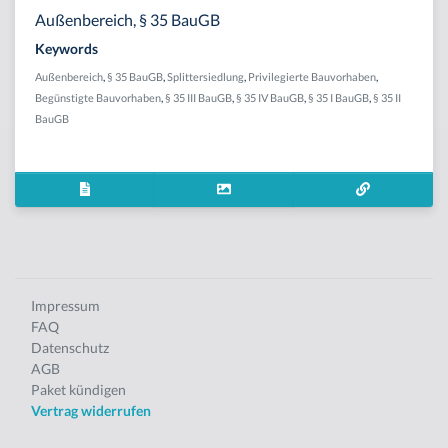
Außenbereich, § 35 BauGB
Keywords
Außenbereich
,
§ 35 BauGB
,
Splittersiedlung
,
Privilegierte Bauvorhaben
,
Begünstigte Bauvorhaben
,
§ 35 III BauGB
,
§ 35 IV BauGB
,
§ 35 I BauGB
,
§ 35 II
BauGB
Impressum
FAQ
Datenschutz
AGB
Paket kündigen
Vertrag widerrufen