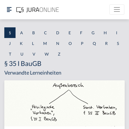
§
A
B
C
D
E
F
G
H
I
J
K
L
M
N
O
P
Q
R
S
T
U
V
W
Z
§ 35 I BauGB
Verwandte Lerneinheiten