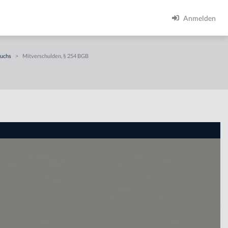
Anmelden
ruchs
>
Mitverschulden, § 254 BGB