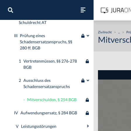
I
Vertragspflichten, § 241 BGB
II
Schadensersatzansprüche im
Schuldrecht AT
Zivilrecht
>
...
>
Prü
III
Prüfung eines
Mitversc
Schadensersatzanspruchs, §§
280 ff. BGB
1
Vertretenmüssen, §§ 276-278
BGB
2
Ausschluss des
Schadensersatzanspruchs
-
Mitverschulden, § 254 BGB
IV
Aufwendungsersatz, § 284 BGB
V
Leistungsstörungen