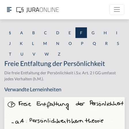
§
A
B
C
D
E
F
G
H
I
J
K
L
M
N
O
P
Q
R
S
T
U
V
W
Z
Freie Entfaltung der Persönlichkeit
Die freie Entfaltung der Persönlichkeit i.S.v. Art. 2 I GG umfasst
jedes Verhalten (h.M.).
Verwandte Lerneinheiten