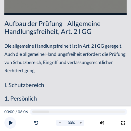
Aufbau der Prüfung - Allgemeine
Handlungsfreiheit, Art. 2 I GG
Die allgemeine Handlungsfreiheit ist in Art. 2 I GG geregelt.
Auch die allgemeine Handlungsfreiheit erfordert die Prüfung
von Schutzbereich, Eingriff und verfassungsrechtlicher
Rechtfertigung.
I. Schutzbereich
1. Persönlich
00:00
/
06:06
Die allgemeine Handlungsfreiheit ist ein Jedermann-
Grundrecht, sodass jede natürliche Person vom persönlichen
100
%
Schutzbereich erfasst wird. An dieser Stelle kann sich jedoch