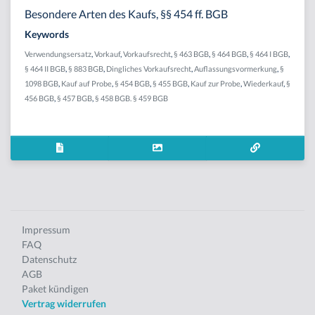
Besondere Arten des Kaufs, §§ 454 ff. BGB
Keywords
Verwendungsersatz
,
Vorkauf
,
Vorkaufsrecht
,
§ 463 BGB
,
§ 464 BGB
,
§ 464 I BGB
,
§ 464 II BGB
,
§ 883 BGB
,
Dingliches Vorkaufsrecht
,
Auflassungsvormerkung
,
§
1098 BGB
,
Kauf auf Probe
,
§ 454 BGB
,
§ 455 BGB
,
Kauf zur Probe
,
Wiederkauf
,
§
456 BGB
,
§ 457 BGB
,
§ 458 BGB. § 459 BGB
Impressum
FAQ
Datenschutz
AGB
Paket kündigen
Vertrag widerrufen