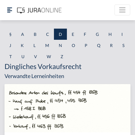
§
A
B
C
D
E
F
G
H
I
J
K
L
M
N
O
P
Q
R
S
T
U
V
W
Z
Dingliches Vorkaufsrecht
Verwandte Lerneinheiten