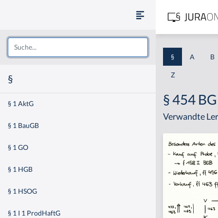
§
A
B
Z
§
§ 454 B
§ 1 AktG
Verwandte Ler
§ 1 BauGB
§ 1 GO
§ 1 HGB
§ 1 HSOG
§ 1 I 1 ProdHaftG