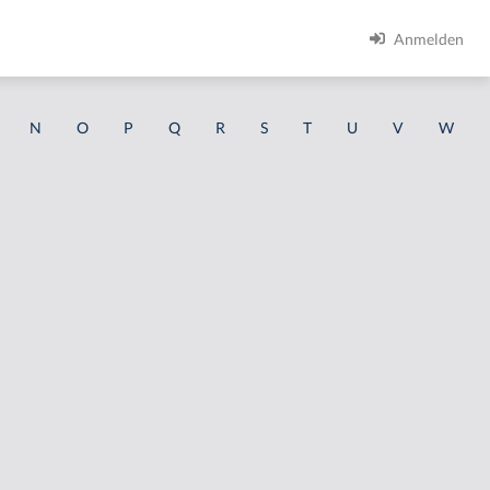
Anmelden
N
O
P
Q
R
S
T
U
V
W