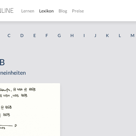
Lernen
Lexikon
Blog
Preise
C
D
E
F
G
H
I
J
K
L
M
GB
neinheiten