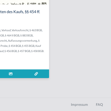
en des Kaufs, §§ 454 ff.
z
,
Vorkauf
,
Vorkaufsrecht
,
§ 463 BGB
,
 BGB
,
§ 464 II BGB
,
§ 883 BGB
,
srecht
,
Auflassungsvormerkung
,
§
f Probe
,
§ 454 BGB
,
§ 455 BGB
,
Kauf
auf
,
§ 456 BGB
,
§ 457 BGB
,
§ 458 BGB.
Impressum
FAQ