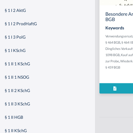
§ 1 I 2 AktG
Besondere Art
BGB
§ 1 I 2 ProdHaftG
Keywords
Verwendungsersat
§ 1 I 3 PolG
§ 464 BGB
,
§ 464 I
Dingliches Vorkauf
§ 1 I KSchG
1098 BGB
,
Kauf au
zur Probe
,
Wiederk
§ 1 II 1 KSchG
§ 459 BGB
§ 1 II 1 NSOG
§ 1 II 2 KSchG
§ 1 II 3 KSchG
§ 1 II HGB
§ 1 II KSchG