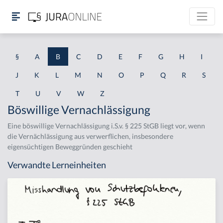
§
A
B
C
D
E
F
G
H
I
J
K
L
M
N
O
P
Q
R
S
T
U
V
W
Z
Böswillige Vernachlässigung
Eine böswillige Vernachlässigung i.S.v. § 225 StGB liegt vor, wenn
die Vernächlässigung aus verwerflichen, insbesondere
eigensüchtigen Beweggründen geschieht
Verwandte Lerneinheiten