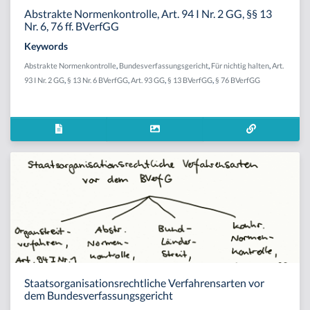
Abstrakte Normenkontrolle, Art. 94 I Nr. 2 GG, §§ 13
Nr. 6, 76 ff. BVerfGG
Keywords
Abstrakte Normenkontrolle
,
Bundesverfassungsgericht
,
Für nichtig halten
,
Art.
93 I Nr. 2 GG
,
§ 13 Nr. 6 BVerfGG
,
Art. 93 GG
,
§ 13 BVerfGG
,
§ 76 BVerfGG
Staatsorganisationsrechtliche Verfahrensarten vor
dem Bundesverfassungsgericht