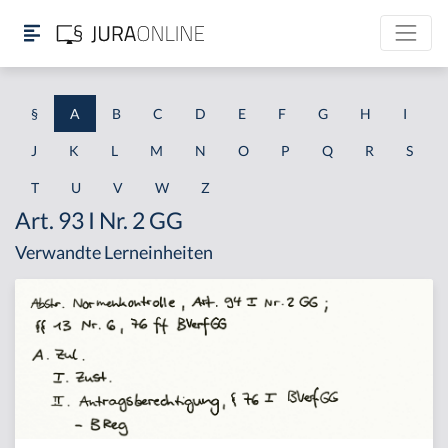
§
A
B
C
D
E
F
G
H
I
J
K
L
M
N
O
P
Q
R
S
T
U
V
W
Z
Art. 93 I Nr. 2 GG
Verwandte Lerneinheiten