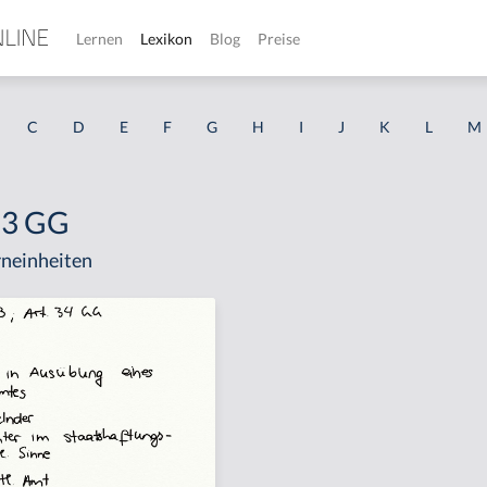
Lernen
Lexikon
Blog
Preise
C
D
E
F
G
H
I
J
K
L
M
. 3 GG
neinheiten