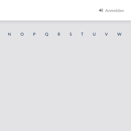
Anmelden
N
O
P
Q
R
S
T
U
V
W