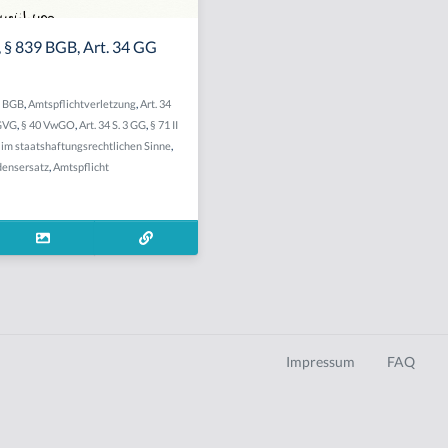
 § 839 BGB, Art. 34 GG
9 BGB
,
Amtspflichtverletzung
,
Art. 34
 GVG
,
§ 40 VwGO
,
Art. 34 S. 3 GG
,
§ 71 II
im staatshaftungsrechtlichen Sinne
,
densersatz
,
Amtspflicht
Impressum
FAQ