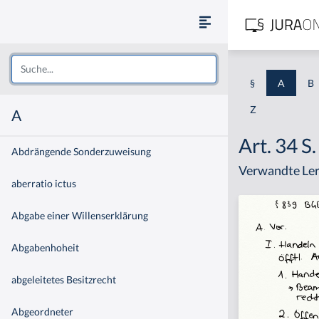
§
A
B
Z
A
Art. 34 S
Abdrängende Sonderzuweisung
Verwandte Ler
aberratio ictus
Abgabe einer Willenserklärung
Abgabenhoheit
abgeleitetes Besitzrecht
Abgeordneter