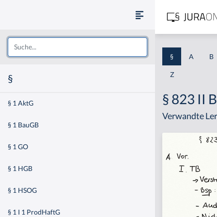
§
A
B
Z
§
§ 823 II
§ 1 AktG
Verwandte Ler
§ 1 BauGB
§ 1 GO
§ 1 HGB
§ 1 HSOG
§ 1 I 1 ProdHaftG