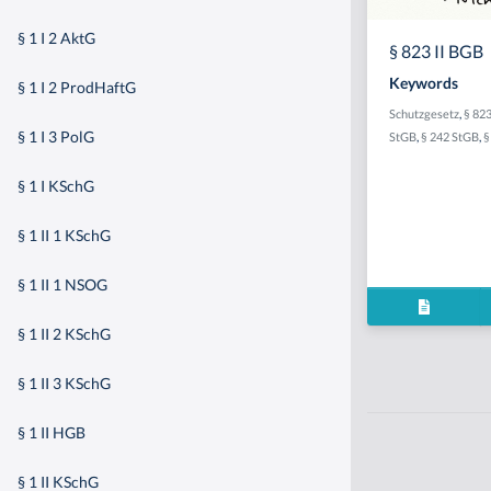
§ 1 I 2 AktG
§ 823 II BGB
Keywords
§ 1 I 2 ProdHaftG
Schutzgesetz
,
§ 823
§ 1 I 3 PolG
StGB
,
§ 242 StGB
,
§
§ 1 I KSchG
§ 1 II 1 KSchG
§ 1 II 1 NSOG
§ 1 II 2 KSchG
§ 1 II 3 KSchG
§ 1 II HGB
§ 1 II KSchG