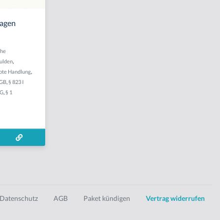
lagen
che
ulden
,
bte Handlung
,
BGB
,
§ 823 I
VG
,
§ 1
Datenschutz
AGB
Paket kündigen
Vertrag widerrufen