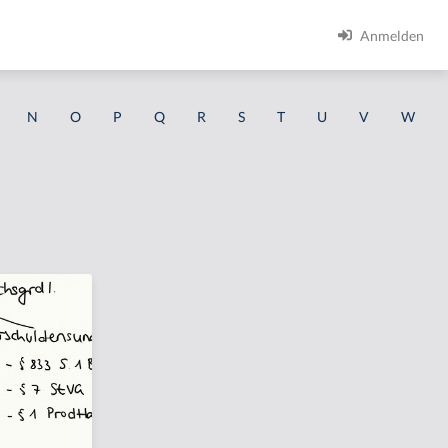
Anmelden
N
O
P
Q
R
S
T
U
V
W