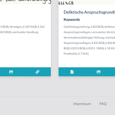
Deliktische Anspruchsgrund
Keywords
 II BGB
,
Vermögen
,
§ 229 StGB
,
§ 263
Gefährdungshaftung
,
§ 823 BGB
,
deliktis
 823 BGB
,
unerlaubte Handlung
Anspruchsgrundlagen
,
vermutetes Versch
Verschuldensabhängige Haftung
,
unerlau
Anspruchsgrundlagen
,
§ 831 BGB
,
§ 826 
BGB
,
§ 823 II BGB
,
§ 833 S. 1 BGB
,
§ 18 St
ProdHaftG
,
§ 7 StVG
Impressum
FAQ