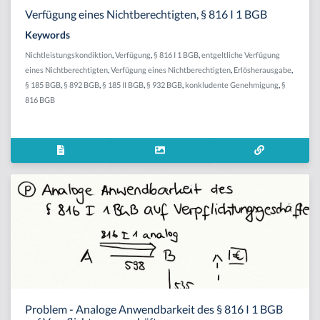
Verfügung eines Nichtberechtigten, § 816 I 1 BGB
Keywords
Nichtleistungskondiktion
,
Verfügung
,
§ 816 I 1 BGB
,
entgeltliche Verfügung
eines Nichtberechtigten
,
Verfügung eines Nichtberechtigten
,
Erlösherausgabe
,
§ 185 BGB
,
§ 892 BGB
,
§ 185 II BGB
,
§ 932 BGB
,
konkludente Genehmigung
,
§
816 BGB
Problem - Analoge Anwendbarkeit des § 816 I 1 BGB