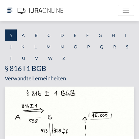
§
A
B
C
D
E
F
G
H
I
J
K
L
M
N
O
P
Q
R
S
T
U
V
W
Z
§ 816 I 1 BGB
Verwandte Lerneinheiten