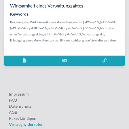
Wirksamkeit eines Verwaltungsaktes
Keywords
Bekanntgabe
,
Wirksamkeit eines Verwaltungsaktes
,
§ 49 VwVfG
,
§ 41 VwVfG
,
§ 43 I VwVfG
,
§ 43 II VwVfG
,
§ 48 VwVfG
,
§ 43 VwVfG
,
§ 51 VwVfG
,
Nichtigkeit
eines Verwaltungsaktes
,
§ 43 III VwVfG
,
§ 44 VwVfG
,
Verwaltungsakt
,
Erledigung eines Verwaltungsaktes
,
Bindungswirkung von Verwaltungsakten
Impressum
FAQ
Datenschutz
AGB
Paket kündigen
Vertrag widerrufen