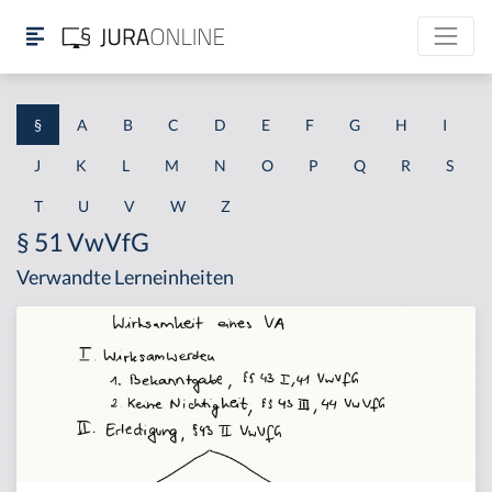
§
A
B
C
D
E
F
G
H
I
J
K
L
M
N
O
P
Q
R
S
T
U
V
W
Z
§ 51 VwVfG
Verwandte Lerneinheiten