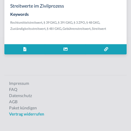
Streitwerte im Zivilprozess
Keywords
Rechtsmittelstreitwert
,
§ 39 GKG
,
§ 39 I GKG
,
§ 3 ZPO
,
§ 48 GKG
,
Zuständigkeitsstreitwert
,
§ 48 I GKG
,
Gebührenstreitwert
,
Streitwert
Impressum
FAQ
Datenschutz
AGB
Paket kündigen
Vertrag widerrufen