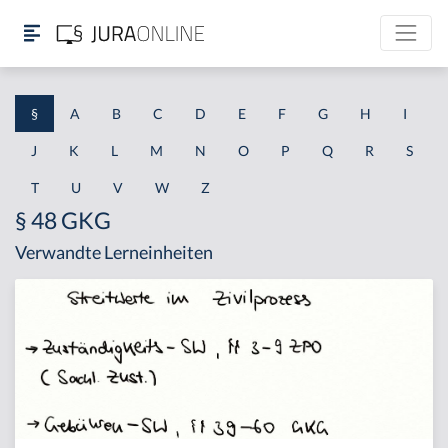
§
A
B
C
D
E
F
G
H
I
J
K
L
M
N
O
P
Q
R
S
T
U
V
W
Z
§ 48 GKG
Verwandte Lerneinheiten