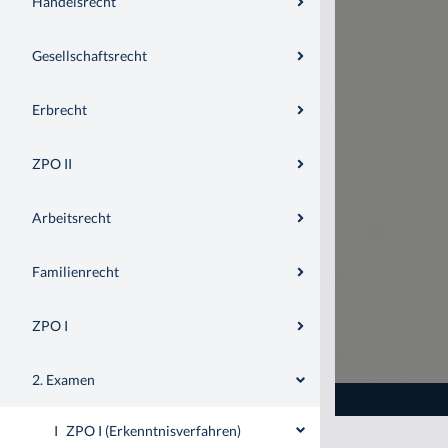
Handelsrecht
Gesellschaftsrecht
Erbrecht
ZPO II
Arbeitsrecht
Familienrecht
ZPO I
2. Examen
I
ZPO I (Erkenntnisverfahren)