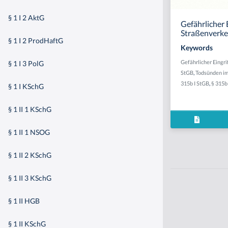
§ 1 I 2 AktG
Gefährlicher E
Straßenverke
§ 1 I 2 ProdHaftG
Keywords
Gefährlicher Eingri
§ 1 I 3 PolG
StGB
,
Todsünden im
315b I StGB
,
§ 315b 
§ 1 I KSchG
§ 1 II 1 KSchG
§ 1 II 1 NSOG
§ 1 II 2 KSchG
§ 1 II 3 KSchG
§ 1 II HGB
§ 1 II KSchG