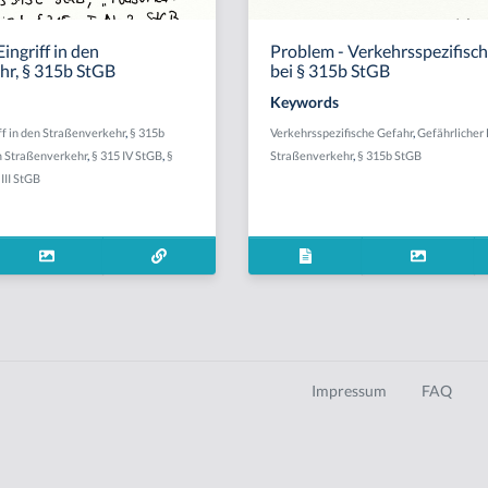
ingriff in den
Problem - Verkehrsspezifisc
hr, § 315b StGB
bei § 315b StGB
Keywords
ff in den Straßenverkehr
,
§ 315b
Verkehrsspezifische Gefahr
,
Gefährlicher 
 Straßenverkehr
,
§ 315 IV StGB
,
§
Straßenverkehr
,
§ 315b StGB
III StGB
Impressum
FAQ