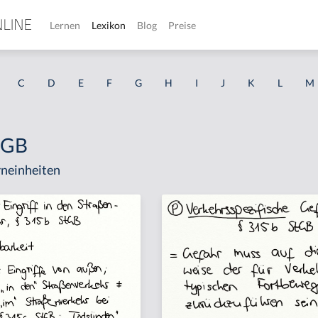
Lernen
Lexikon
Blog
Preise
C
D
E
F
G
H
I
J
K
L
M
tGB
neinheiten