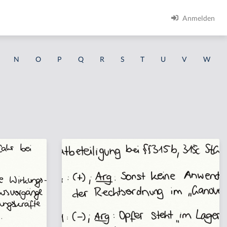
Anmelden
N
O
P
Q
R
S
T
U
V
W