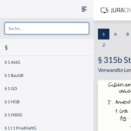
§
A
B
Z
§
§ 315b S
§ 1 AktG
Verwandte Ler
§ 1 BauGB
§ 1 GO
§ 1 HGB
§ 1 HSOG
§ 1 I 1 ProdHaftG