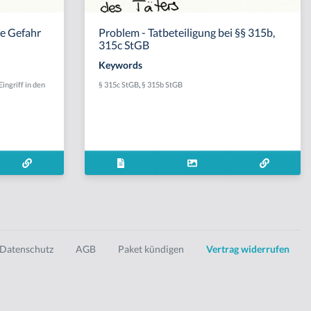
he Gefahr
Problem - Tatbeteiligung bei §§ 315b,
315c StGB
Keywords
Eingriff in den
§ 315c StGB
,
§ 315b StGB
Datenschutz
AGB
Paket kündigen
Vertrag widerrufen